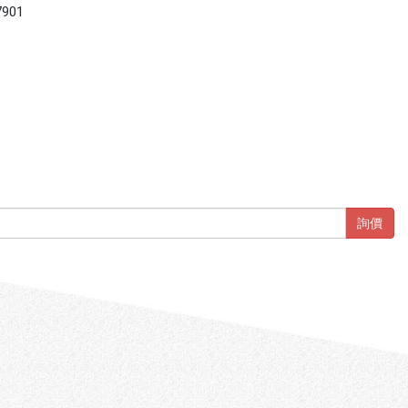
7901
詢價