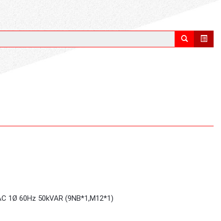
 1Ø 60Hz 50kVAR (9NB*1,M12*1)